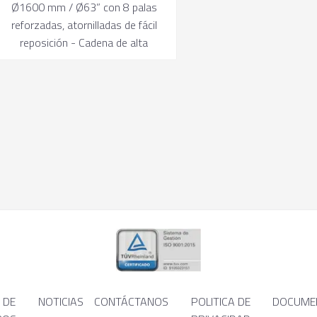
Ø1600 mm / Ø63” con 8 palas
reforzadas, atornilladas de fácil
reposición - Cadena de alta
resistencia de eslabones de Ø12
mm con travesaños
desmontables - Fondo móvil
movido por un motor hidráulico
con regulador de avance - Puerta
de limpieza en el doble fondo -
Puerta abatible con dos cilindros
hidráulicos - Pata delantera
manual - Mandos a distancia por
sirga y distribuidor hidráulico -
Cambio de dos velocidades con
mando manual
 DE
NOTICIAS
CONTÁCTANOS
POLITICA DE
DOCUME