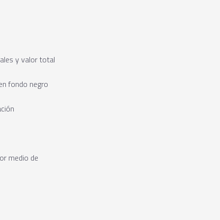
les y valor total
 en fondo negro
ación
por medio de