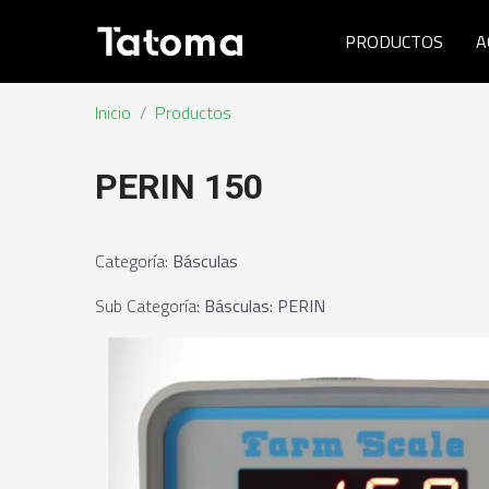
PRODUCTOS
A
Inicio
/
Productos
PERIN 150
Categoría
:
Básculas
Sub Categoría
:
Básculas: PERIN