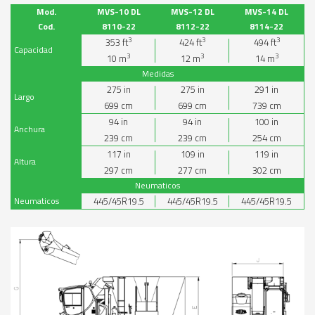
Mod.
MVS-10 DL
MVS-12 DL
MVS-14 DL
Cod.
8110-22
8112-22
8114-22
3
3
3
353
ft
424
ft
494
ft
Capacidad
3
3
3
10
m
12
m
14
m
Medidas
275
in
275
in
291
in
Largo
699
cm
699
cm
739
cm
94
in
94
in
100
in
Anchura
239
cm
239
cm
254
cm
117
in
109
in
119
in
Altura
297
cm
277
cm
302
cm
Neumaticos
Neumaticos
445/45R19.5
445/45R19.5
445/45R19.5